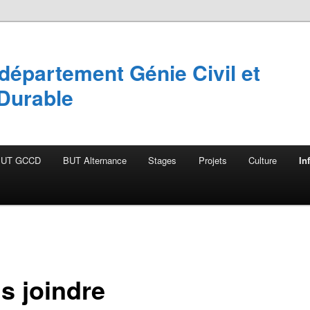
département Génie Civil et
Durable
BUT GCCD
BUT Alternance
Stages
Projets
Culture
In
s joindre