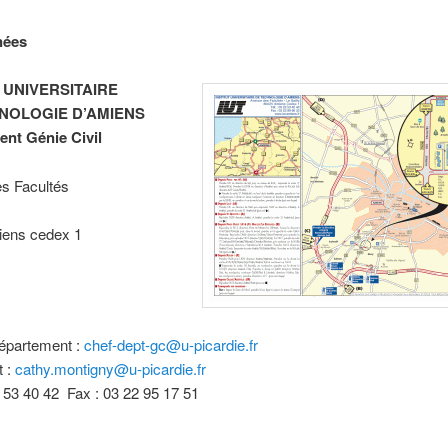
nées
 UNIVERSITAIRE
NOLOGIE D’AMIENS
nt Génie Civil
s Facultés
ens cedex 1
épartement :
chef-dept-gc@u-picardie.fr
t :
cathy.montigny@u-picardie.fr
2 53 40 42 Fax : 03 22 95 17 51